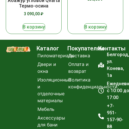
Абажур угловой Qvarta
Термо-осина
3 090,00
₽
В корзину
В корзину
Каталог
Покупателям
Контакты
Белгород
Пиломатериалы
Доставка
ул.
Двери и
Оплата и
Конева,
окна
возврат
1а
Изоляционные
Политика
Ежеднев
и
конфиденциальности
с 10:00 д
отделочные
17:00
материалы
+7-
Мебель
951-
Аксессуары
157-90-
для бани
88