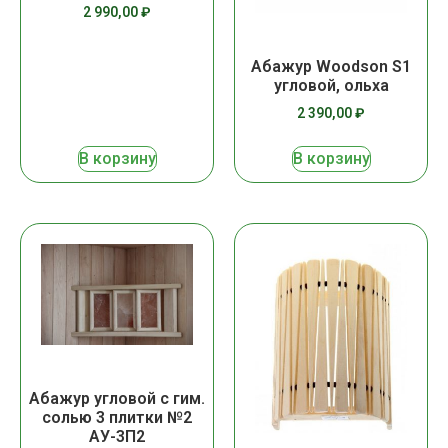
2 990,00
₽
Абажур Woodson S1
угловой, ольха
2 390,00
₽
В корзину
В корзину
Абажур угловой с гим.
солью 3 плитки №2
АУ-3П2