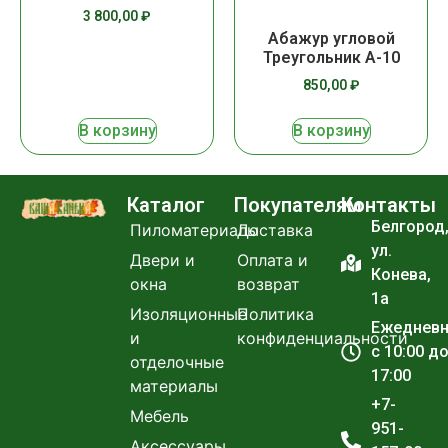
3 800,00
₽
Абажур угловой
Треугольник А-10
850,00
₽
В корзину
В корзину
Каталог
Покупателям
Контакты
Белгород
Пиломатериалы
Доставка
ул.
Двери и
Оплата и
Конева,
окна
возврат
1а
Изоляционные
Политика
Ежеднев
и
конфиденциальности
с 10:00 д
отделочные
17:00
материалы
+7-
Мебель
951-
Аксессуары