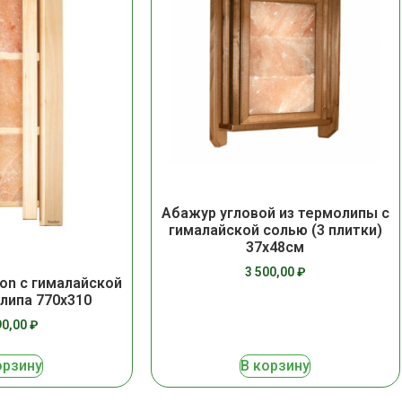
Абажур угловой из термолипы с
гималайской солью (3 плитки)
37х48см
3 500,00
₽
n с гималайской
 липа 770х310
90,00
₽
орзину
В корзину