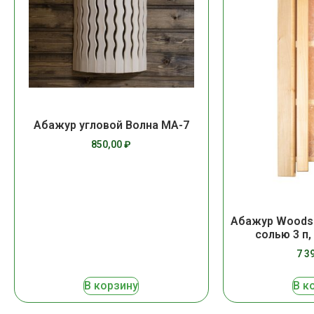
Абажур угловой Волна МА-7
850,00
₽
Абажур Woodso
солью 3 п,
7 3
В корзину
В к