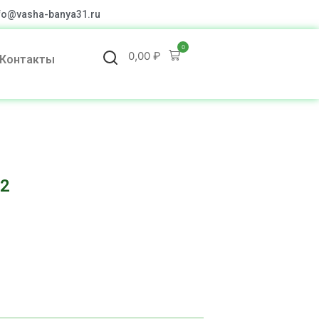
fo@vasha-banya31.ru
0
0,00
₽
Контакты
-2