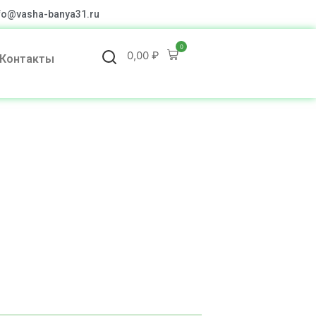
fo@vasha-banya31.ru
0
0,00
₽
Контакты