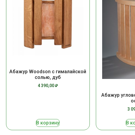
Абажур Woodson с гималайской
солью, дуб
4 390,00
₽
Абажур углов
о
3 0
В корзину
В к