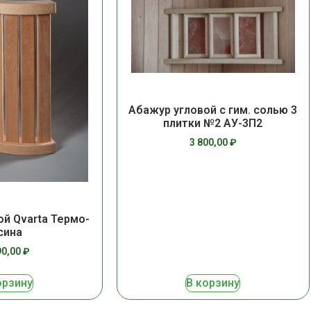
Абажур угловой с гим. солью 3
плитки №2 АУ-3П2
3 800,00
₽
ой Qvarta Термо-
сина
90,00
₽
орзину
В корзину